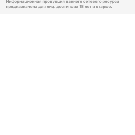
Информационная продукция данного сетевого ресурса
предназначена для лиц, достигших 18 лет и старше.
© 2026 Liter.kz. Все права защищены.
Скачать
электронную версию газеты Liter.kz № 88 от 8 авг.