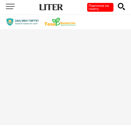
Подписка на
газету