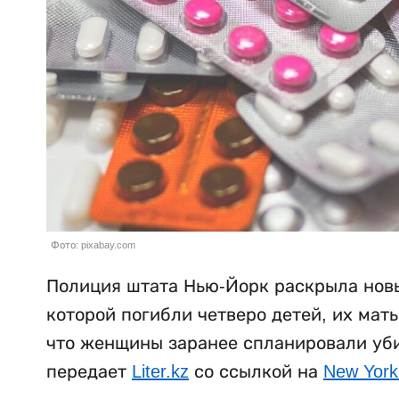
Фото: pixabay.com
Полиция штата Нью-Йорк раскрыла новы
которой погибли четверо детей, их мат
что женщины заранее спланировали убий
передает
Liter.kz
со ссылкой на
New York