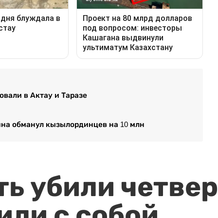
вали в Актау и Таразе
ина обманул кызылординцев на 10 млн
ть убили четвер
или с собой