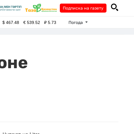
Подписка на газету
Погода
$
467.48
€
539.52
₽
5.73
оне