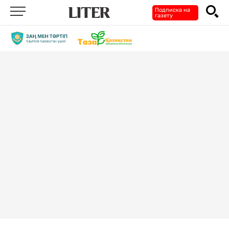
Подписка на
газету