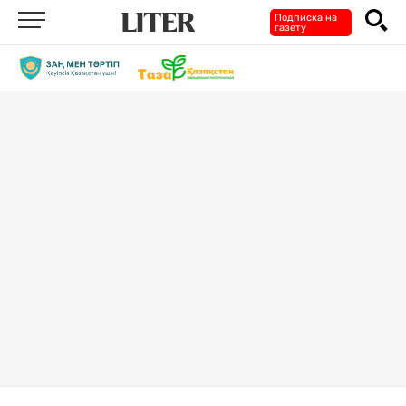
Подписка на
газету