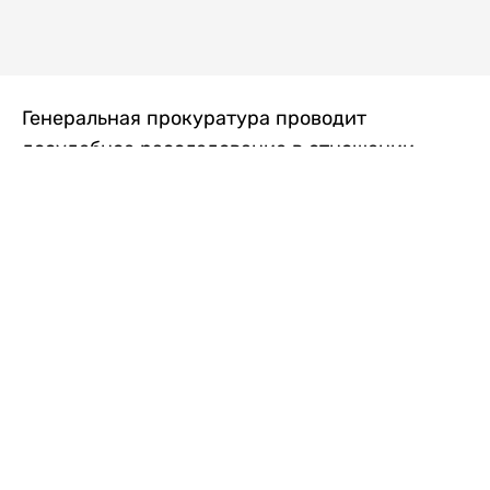
Генеральная прокуратура проводит
досудебное расследование в отношении
преступной группы, длительное время
занимавшейся экономической контрабандой
товаров из Китая в Казахстан, передает
Liter.kz
со ссылкой на Генпрокуратуру РК.
"Следствием установлено, что из 37
компаний, только по двум
аффилированным предприятиям
"Metlink" и "Urban Green" участниками
ОПГ причинен ущерб государству
свыше 2,7 млрд тенге", - говорится в