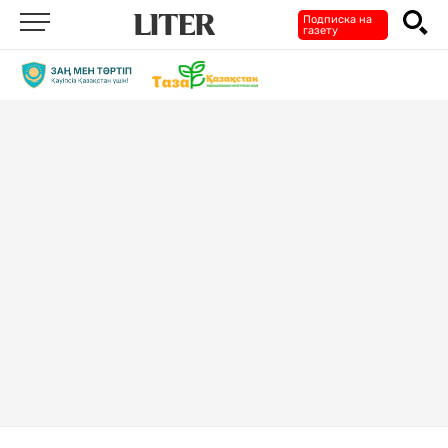
Подписка на
газету