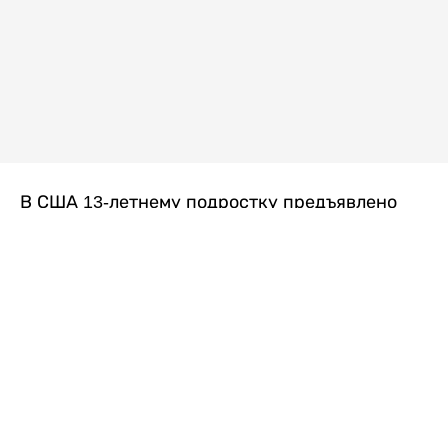
В США 13-летнему подростку предъявлено
обвинение в убийстве второй степени после
гибели его 14-летней сводной сестры. По
версии следствия, трагедия произошла
вскоре после ссоры между детьми, передает
Liter.kz
со ссылкой на
kmph.com
.
Как сообщили в полиции, девочка получила
огнестрельное ранение в голову. Она
скончалась от полученных травм.