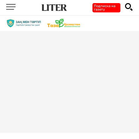
Подписка на
газету