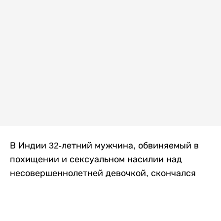
В Индии 32-летний мужчина, обвиняемый в
похищении и сексуальном насилии над
несовершеннолетней девочкой, скончался
после того, как разъяренная толпа жестоко
избила его в. Полиция сообщила об аресте
восьми человек, причастных к нападению,