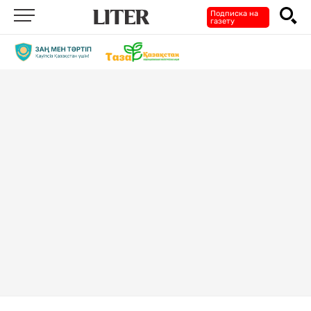
Подписка на
газету