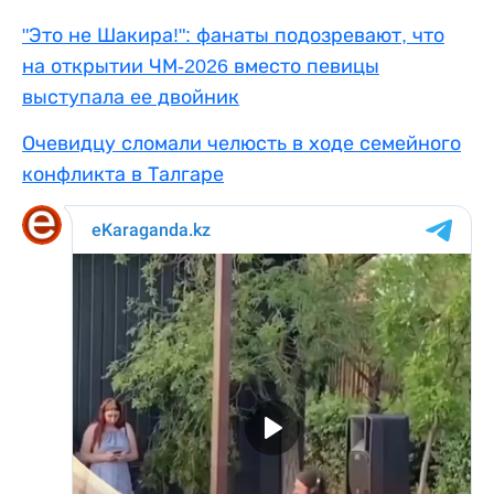
"Это не Шакира!": фанаты подозревают, что
на открытии ЧМ-2026 вместо певицы
выступала ее двойник
Очевидцу сломали челюсть в ходе семейного
конфликта в Талгаре