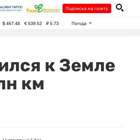
Подписка на газету
Погода
$
467.48
€
539.52
₽
5.73
ился к Земле
лн км