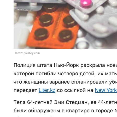
Фото: pixabay.com
Полиция штата Нью-Йорк раскрыла новы
которой погибли четверо детей, их мат
что женщины заранее спланировали убий
передает
Liter.kz
со ссылкой на
New York
Тела 64-летней Эми Стедман, ее 44-лет
были обнаружены в квартире в городе М