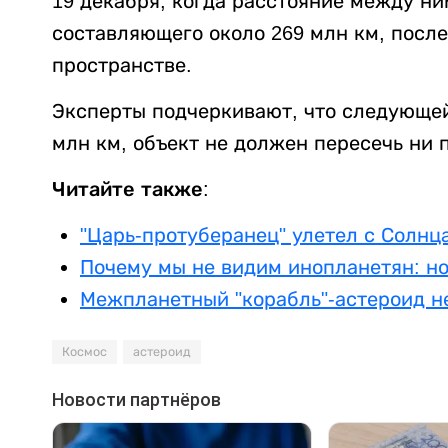
19 декабря, когда расстояние между ни
составляющего около 269 млн км, после
пространстве.
Эксперты подчеркивают, что следующей
млн км, объект не должен пересечь ни 
Читайте также:
"Царь-протуберанец" улетел с Солнц
Почему мы не видим инопланетян: н
Межпланетный "корабль"-астероид н
Космос
астероид