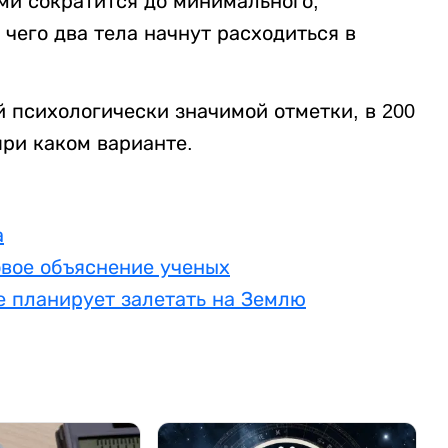
ми сократится до минимального,
 чего два тела начнут расходиться в
 психологически значимой отметки, в 200
при каком варианте.
а
овое объяснение ученых
е планирует залетать на Землю