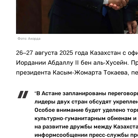
Фото: Акорда
26–27 августа 2025 года Казахстан с о
Иордании Абдаллу II бен аль-Хусейн. П
президента Касым-Жомарта Токаева, п
“В Астане запланированы переговор
лидеры двух стран обсудят укрепле
Особое внимание будет уделено тор
культурно-гуманитарным обменам и
на развитие дружбы между Казахста
информсообщении пресс-службы пре