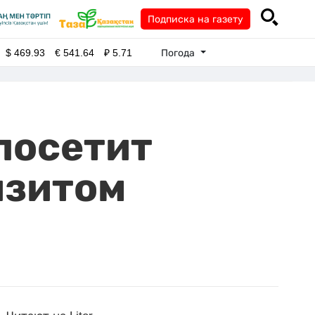
Подписка на газету
Погода
$
469.93
€
541.64
₽
5.71
посетит
изитом