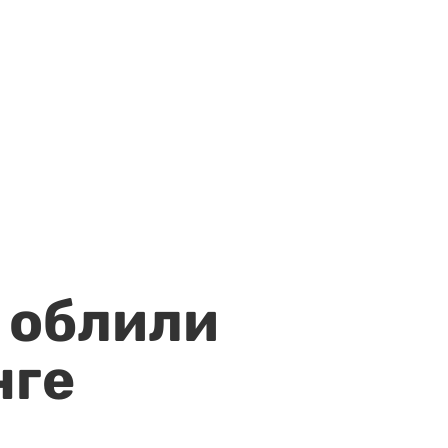
 облили
нге