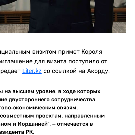
фициальным визитом примет Короля
риглашение для визита поступило от
ередает
Liter.kz
со ссылкой на Акорду.
ы на высшем уровне, в ходе которых
ние двустороннего сотрудничества.
гово-экономическим связям,
 совместным проектам, направленным
ном и Иорданией”, – отмечается в
зидента РК.