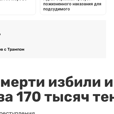
р
ов с Трампом
мерти избили и
за 170 тысяч те
реступления.