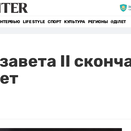
НТЕРВЬЮ
LIFE STYLE
СПОРТ
КУЛЬТУРА
РЕГИОНЫ
ӘДІЛЕТ
авета II сконч
лет