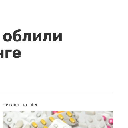
 облили
нге
Читают на Liter