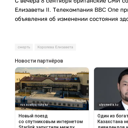
С вечера 8 сентября британские СМИ с
Елизаветы II. Телекомпания BBC One п
объявления об изменении состояния зд
смерть
Королева Елизавета