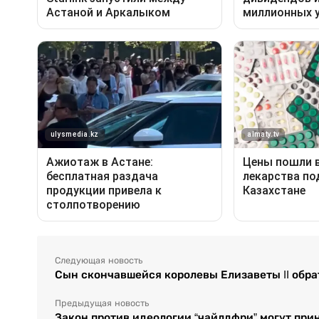
Следующая новость
Сын скончавшейся королевы Елизаветы II обра
Предыдущая новость
Закон против идеологии “чайлдфри” могут при