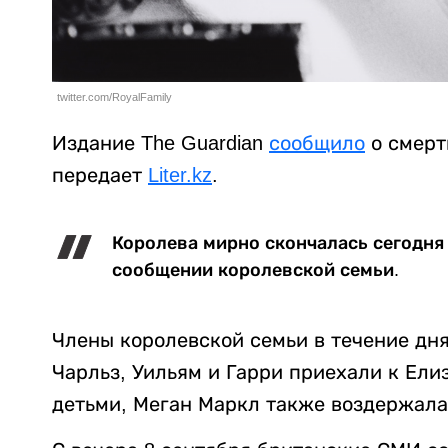
twitter.com/RoyalFamily
Издание The Guardian
сообщило
о смерти
передает
Liter.kz
.
Королева мирно скончалась сегодня 
сообщении королевской семьи.
Члены королевской семьи в течение дн
Чарльз, Уильям и Гарри приехали к Елиз
детьми, Меган Маркл также воздержалас