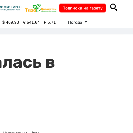
Подписка на газету
Погода
$
469.93
€
541.64
₽
5.71
алась в