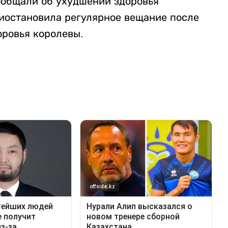
ообщали об ухудшении здоровья
риостановила регулярное вещание после
оровья королевы.