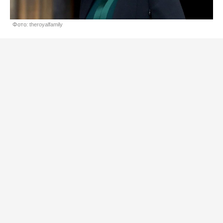
Фото: theroyalfamily