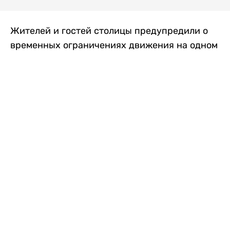
Жителей и гостей столицы предупредили о
временных ограничениях движения на одном
из самых загруженных проспектов города.
Причиной станут дорожные работы, которые
продлятся два дня, передает
Liter.kz
.
По информации городских служб, с 7 по 8
августа на проспекте Кабанбай батыра
пройдет ремонт дорожного покрытия. В связи
с этим движение будет частично ограничено
на участке от улицы Калкаман до улицы
Сарайшык. Полностью перекрывать дорогу не
планируется. На время ремонта движение
транспорта организуют по одной стороне
проезжей части в обоих направлениях, что