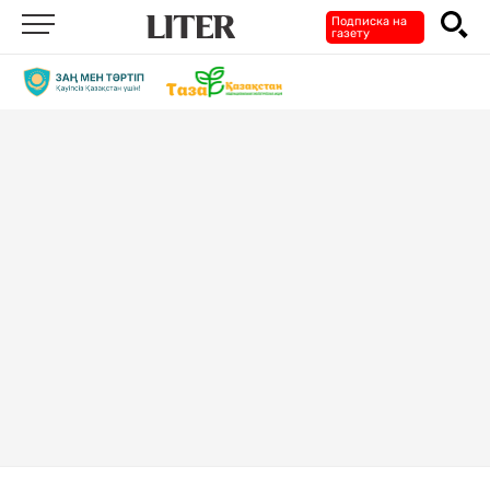
Подписка на
газету