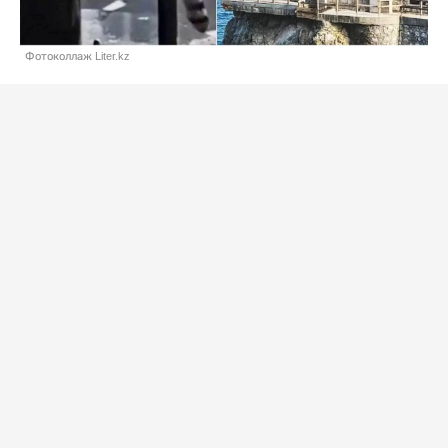
Фотоколлаж Liter.kz