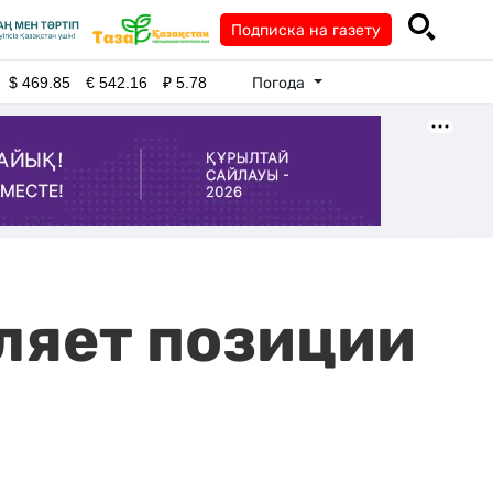
Подписка на газету
Погода
$
469.85
€
542.16
₽
5.78
ляет позиции