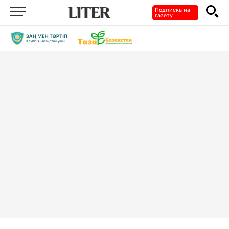
Подписка на
газету