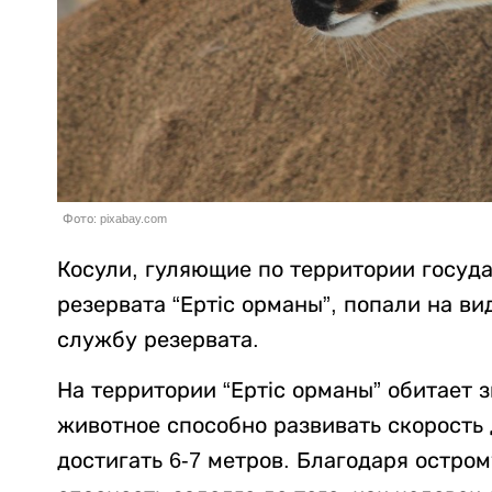
Фото: pixabay.com
Косули, гуляющие по территории госуд
резервата “Ертіс орманы”, попали на ви
службу резервата.
На территории “Ертіс орманы” обитает 
животное способно развивать скорость 
достигать 6-7 метров. Благодаря остро