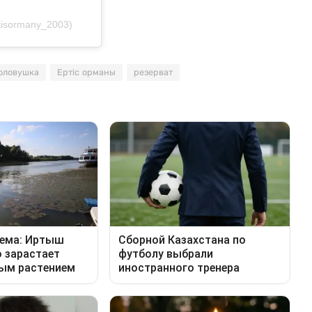
tisormany_2003)
оловушка
Ертіс орманы
резерват