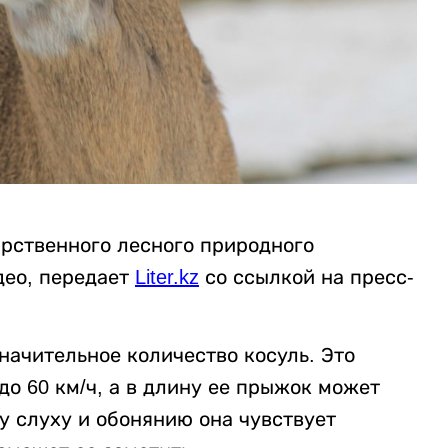
арственного лесного природного
део, передает
Liter.kz
со ссылкой на пресс-
значительное количество косуль. Это
до 60 км/ч, а в длину ее прыжок может
му слуху и обонянию она чувствует