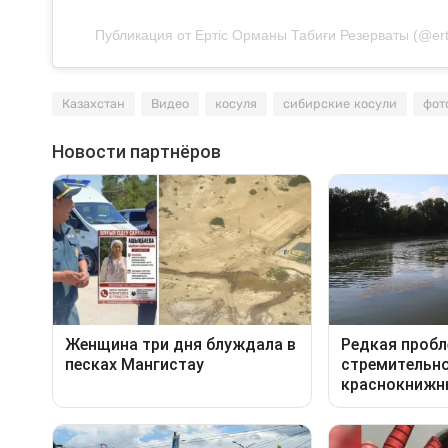
Публикация от Ертіс Орманы Табиғи Резерваты (@er
Казахстан
Видео
косуля
сибирские косули
фот