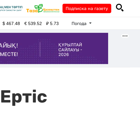
Подписка на газету
Погода
$
467.48
€
539.52
₽
5.73
"Ертіс