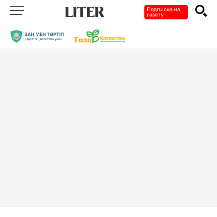
Подписка на
газету