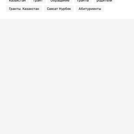
Казахстан
Грант
Обращение
гранты
родители
Гранты. Казахстан
Саясат Нурбек
Абитуриенты