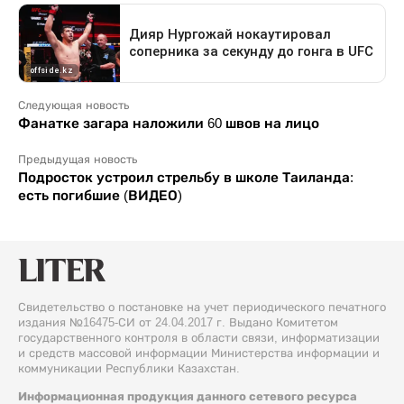
Следующая новость
Фанатке загара наложили 60 швов на лицо
Предыдущая новость
Подросток устроил стрельбу в школе Таиланда:
есть погибшие (ВИДЕО)
Свидетельство о постановке на учет периодического печатного
издания №16475-СИ от 24.04.2017 г. Выдано Комитетом
государственного контроля в области связи, информатизации
и средств массовой информации Министерства информации и
коммуникации Республики Казахстан.
Информационная продукция данного сетевого ресурса