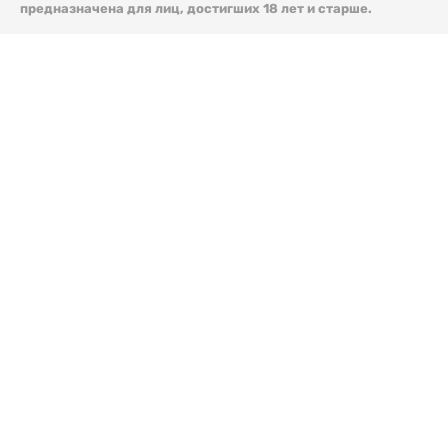
предназначена для лиц, достигших 18 лет и старше.
© 2026 Liter.kz. Все права защищены.
Скачать
электронную версию газеты Liter.kz № 88 от 8 авг.