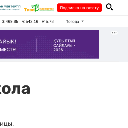
Подписка на газету
Погода
$
469.85
€
542.16
₽
5.78
кола
лицы.