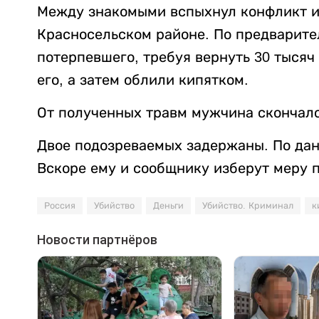
Между знакомыми вспыхнул конфликт из
Красносельском районе. По предварит
потерпевшего, требуя вернуть 30 тысяч
его, а затем облили кипятком.
От полученных травм мужчина скончалс
Двое подозреваемых задержаны. По данн
Вскоре ему и сообщнику изберут меру 
Россия
Убийство
Деньги
Убийство. Криминал
к