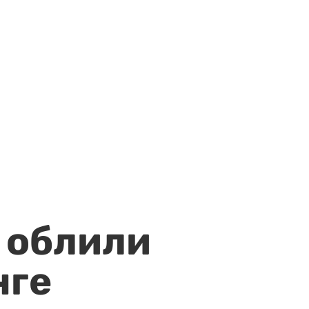
 облили
нге