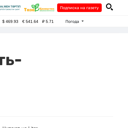
Подписка на газету
Погода
$
469.93
€
541.64
₽
5.71
ть-