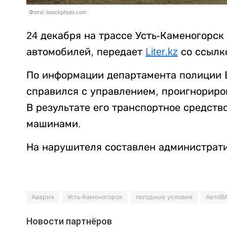
Фото: istockphoto.com
24 декабря на трассе Усть-Каменогорск
автомобилей, передает
Liter.kz
со ссылк
По информации департамента полиции В
справился с управлением, проигнориров
В результате его транспортное средств
машинами.
На нарушителя составлен администрат
Авария
Усть-Каменогорск
погодные условия
АвтоВ