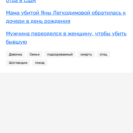
отца в США
Мама убитой Яны Легкодимовой обратилась к
дочери в день рождения
Мужчина переоделся в женщину, чтобы убить
бывшую
Девочка
Семья
подозреваемый
смерть
отец
Шотландия
поход