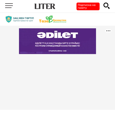
Подписка на
газету