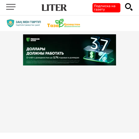
Подписка на
газету