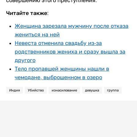
совершению этого преступления.
Читайте также:
Женщина зарезала мужчину после отказа
жениться на ней
Невеста отменила свадьбу из-за
родственников жениха и сразу вышла за
другого
Тело пропавшей женщины нашли в
чемодане, выброшенном в озеро
Индия
Убийство
изнасилование
девушка
группа