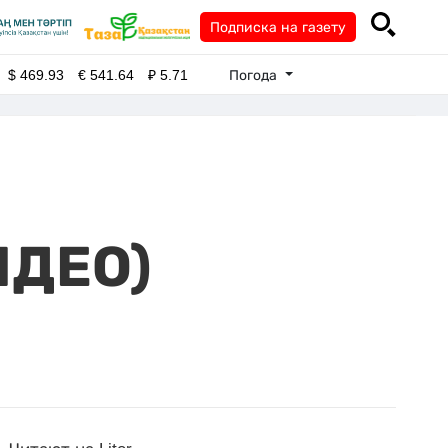
Подписка на газету
Погода
$
469.93
€
541.64
₽
5.71
ИДЕО)