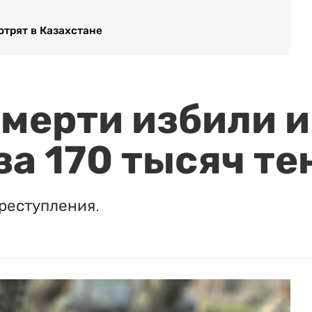
отрят в Казахстане
мерти избили и
за 170 тысяч те
реступления.