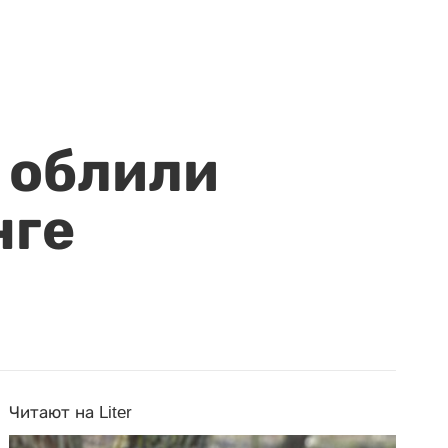
 облили
нге
Читают на Liter