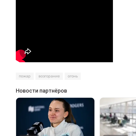
пожар
возгорание
огонь