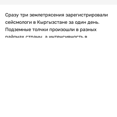
Сразу три землетрясения зарегистрировали
сейсмологи в Кыргызстане за один день.
Подземные толчки произошли в разных
районах страны, а интенсивность в
населенных пунктах достигала трех баллов.
Об этом сообщили в Институте сейсмологии
Национальной академии наук Кыргызской
Республики, передает
Liter.kz
со ссылкой
на
24.kg
.
Первое землетрясение произошло утром в
воскресенье, в 09:33. Магнитуда
сейсмического события, по данным
института, составила около 3 баллов. Очаг
находился на границе Кыргызстана и