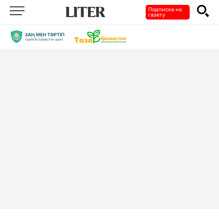
Подписка на
газету