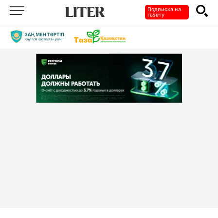
Подписка на
газету