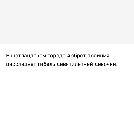
В шотландском городе Арброт полиция
расследует гибель девятилетней девочки,
которую нашли с тяжелыми травмами в
промышленной зоне, где семья разбила
палаточный лагерь. По подозрению в
убийстве ребенка задержан ее 35-летний
отец, передает
Liter.kz
со ссылкой на
The Sun
.
По данным полиции, семья из Западного
Йоркшира приехала в Арброт и разбила