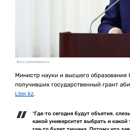
Фото: primeminister.kz
Министр науки и высшего образования 
получивших государственный грант аби
Liter.kz
.
"Где-то сегодня будут объятия, слез
какой университет выбрать и какой 
где-то будет тишина. Потому что за