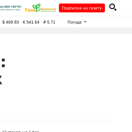
Подписка на газету
Погода
$
469.93
€
541.64
₽
5.71
:
к