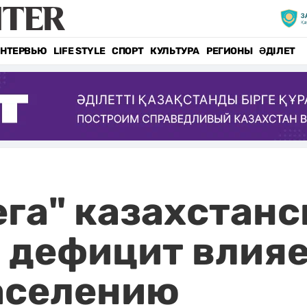
НТЕРВЬЮ
LIFE STYLE
СПОРТ
КУЛЬТУРА
РЕГИОНЫ
ӘДІЛЕТ
га" казахстанс
 дефицит влияе
аселению