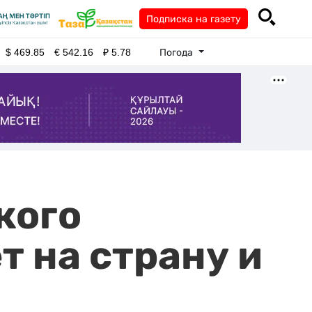
Подписка на газету
Погода
$
469.85
€
542.16
₽
5.78
кого
т на страну и