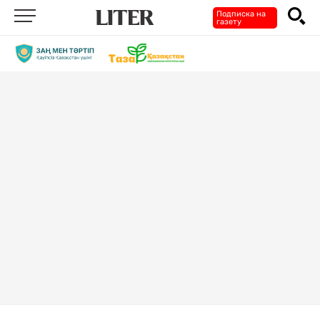
Подписка на
газету