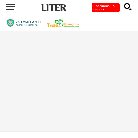
Подписка на
газету