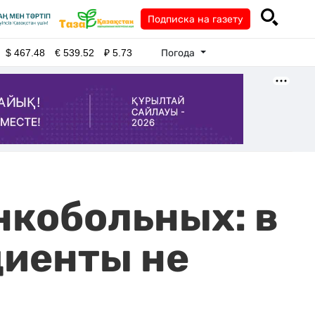
Подписка на газету
Погода
$
467.48
€
539.52
₽
5.73
нкобольных: в
циенты не