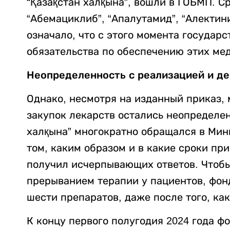
“Қазақстан халқына”, вошли в ГОБМП. С
“Абемациклиб”, “Апалутамид”, “Алектини
означало, что с этого момента государс
обязательства по обеспечению этих ме
Неопределенность с реализацией и д
Однако, несмотря на изданный приказ, 
закупок лекарств остались неопределе
халқына” многократно обращался в Мин
том, каким образом и в какие сроки при
получил исчерпывающих ответов. Чтобы
прерыванием терапии у пациентов, фон
шести препаратов, даже после того, ка
К концу первого полугодия 2024 года ф