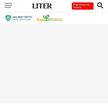
Подписка на
газету