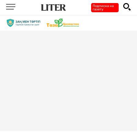
Подписка на
газету