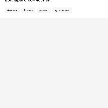
доллары с комиссией.
Алматы
Астана
доллар
курс валют