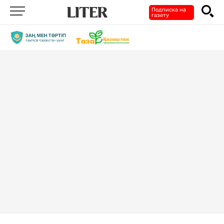
Подписка на
газету