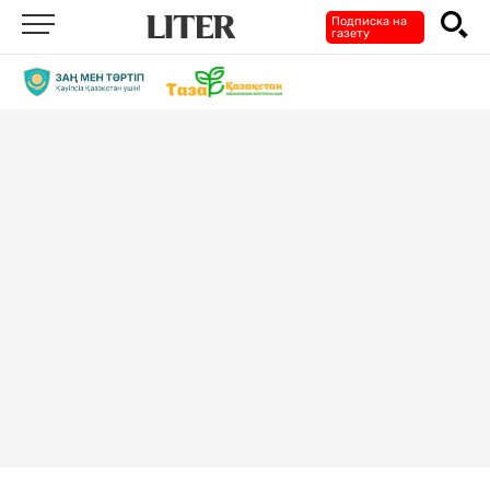
Подписка на
газету