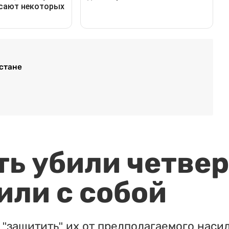
стане
ть убили четвер
или с собой
"защитить" их от предполагаемого насил