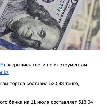
SE
) закрылись торги по инструментам
er.kz
.
ам торгов составил 520,93 тенге,
го банка на 11 июля составляет 518,34