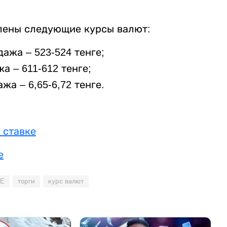
лены следующие курсы валют:
дажа – 523-524 тенге;
жа – 611-612 тенге;
ажа – 6,65-6,72 тенге.
 ставке
е
E
торги
курс валют