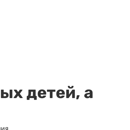
ых детей, а
ия.