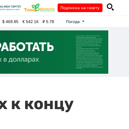
Подписка на газету
Погода
$
469.85
€
542.16
₽
5.78
х к концу