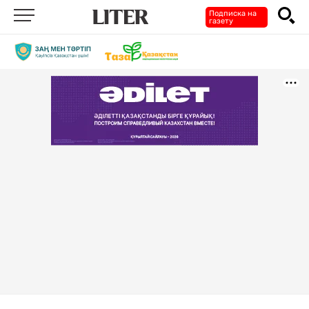
Подписка на
газету