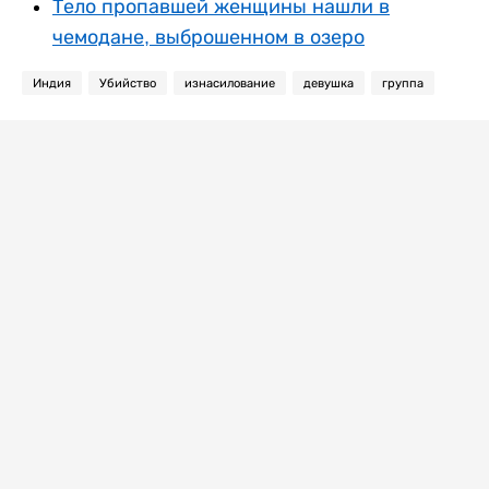
Тело пропавшей женщины нашли в
чемодане, выброшенном в озеро
Индия
Убийство
изнасилование
девушка
группа