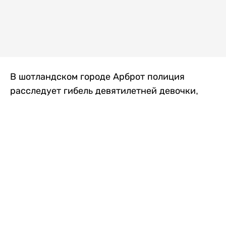
В шотландском городе Арброт полиция
расследует гибель девятилетней девочки,
которую нашли с тяжелыми травмами в
промышленной зоне, где семья разбила
палаточный лагерь. По подозрению в
убийстве ребенка задержан ее 35-летний
отец, передает
Liter.kz
со ссылкой на
The Sun
.
По данным полиции, семья из Западного
Йоркшира приехала в Арброт и разбила
палатку на территории заброшенной
промышленной зоны неподалеку от пляжа.