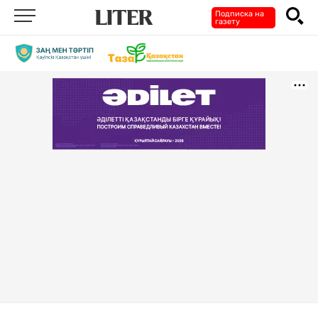
Подписка на
газету