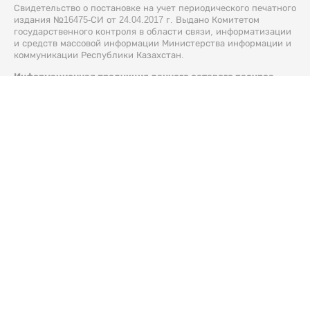
Свидетельство о постановке на учет периодического печатного
издания №16475-СИ от 24.04.2017 г. Выдано Комитетом
государственного контроля в области связи, информатизации
и средств массовой информации Министерства информации и
коммуникации Республики Казахстан.
Информационная продукция данного сетевого ресурса
предназначена для лиц, достигших 18 лет и старше.
© 2026 Liter.kz. Все права защищены.