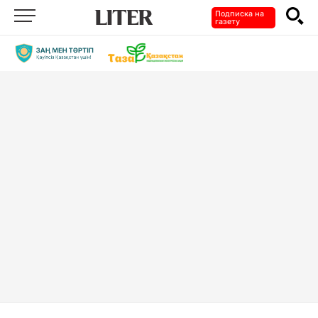
Подписка на
газету