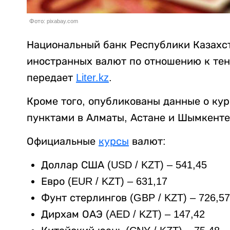
Фото: pixabay.com
Национальный банк Республики Казахс
иностранных валют по отношению к тенг
передает
Liter.kz
.
Кроме того, опубликованы данные о ку
пунктами в Алматы, Астане и Шымкенте
Официальные
курсы
валют:
Доллар США (USD / KZT) – 541,45
Евро (EUR / KZT) – 631,17
Фунт стерлингов (GBP / KZT) – 726,57
Дирхам ОАЭ (AED / KZT) – 147,42