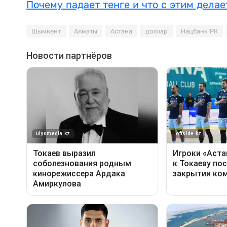
Почему падает тенге и что с этим дела
Шымкент
Алматы
Астана
доллар
Нацбанк РК