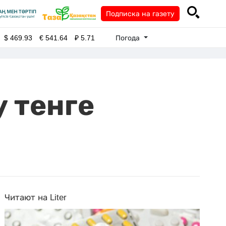
Подписка на газету
Погода
$
469.93
€
541.64
₽
5.71
 тенге
Читают на Liter