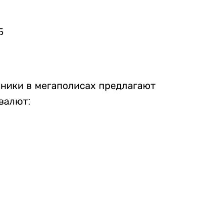
5
нники в мегаполисах предлагают
валют: