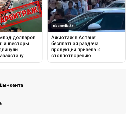
 Шымкента
а