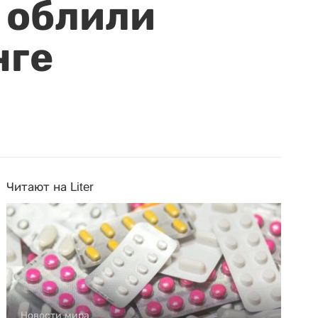
 облили
нге
Читают на Liter
Новости мира