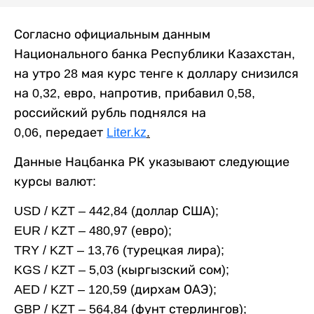
Согласно официальным данным
Национального банка Республики Казахстан,
на утро 28 мая курс тенге к доллару снизился
на 0,32, евро, напротив, прибавил 0,58,
российский рубль поднялся на
0,06, передает
Liter.kz
.
Данные Нацбанка РК указывают следующие
курсы валют:
USD
/ KZT – 442,84 (доллар США);
EUR
/ KZT – 480,97 (евро);
TRY
/ KZT – 13,76 (турецкая лира);
KGS
/ KZT – 5,03 (кыргызский сом);
AED
/ KZT – 120,59 (дирхам ОАЭ);
GBP
/ KZT – 564,84 (фунт стерлингов);