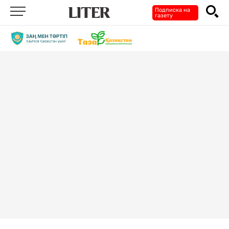
Подписка на
газету