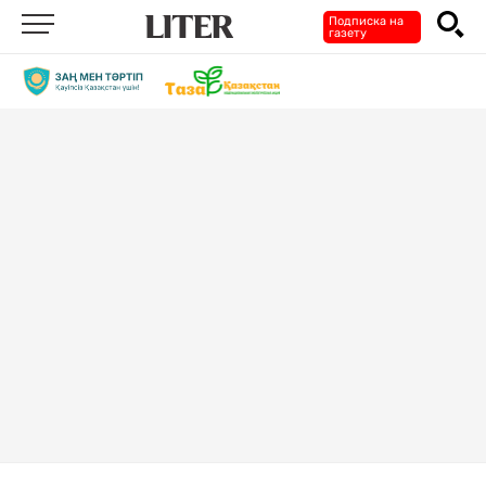
Подписка на
газету