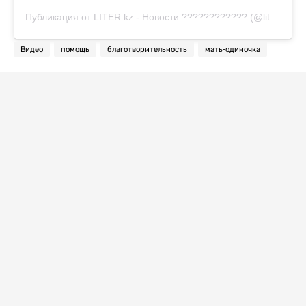
Публикация от LITER.kz - Новости ???????????? (@liter.kz)
Видео
помощь
благотворительность
мать-одиночка