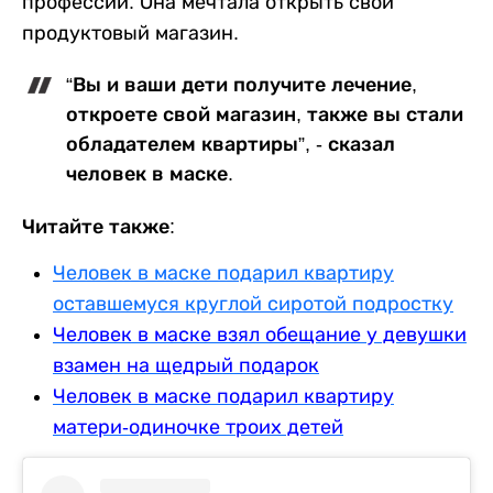
профессии. Она мечтала открыть свой
продуктовый магазин.
“Вы и ваши дети получите лечение,
откроете свой магазин, также вы стали
обладателем квартиры”, - сказал
человек в маске.
Читайте также:
Человек в маске подарил квартиру
оставшемуся круглой сиротой подростку
Человек в маске взял обещание у девушки
взамен на щедрый подарок
Человек в маске подарил квартиру
матери-одиночке троих детей