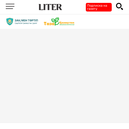
Подписка на
газету