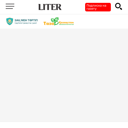
Подписка на
газету