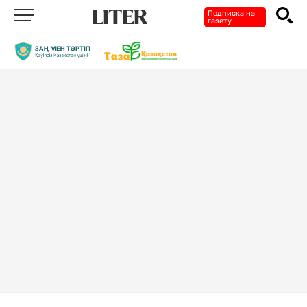
Подписка на
газету