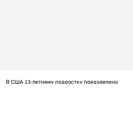
В США 13-летнему подростку предъявлено
обвинение в убийстве второй степени после
гибели его 14-летней сводной сестры. По
версии следствия, трагедия произошла
вскоре после ссоры между детьми, передает
Liter.kz
со ссылкой на
kmph.com
.