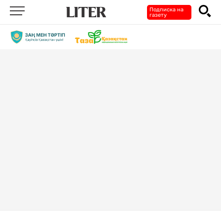
Подписка на
газету