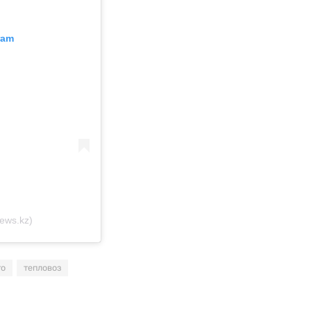
ram
ews.kz)
то
тепловоз