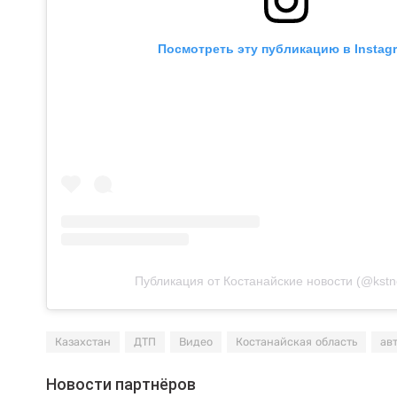
Посмотреть эту публикацию в Instag
Публикация от Костанайские новости (@kstn
Казахстан
ДТП
Видео
Костанайская область
ав