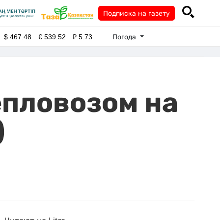
Подписка на газету
Погода
$
467.48
€
539.52
₽
5.73
епловозом на
)