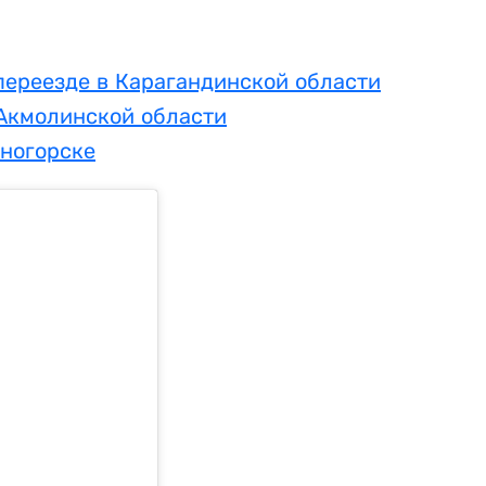
переезде в Карагандинской области
 Акмолинской области
еногорске