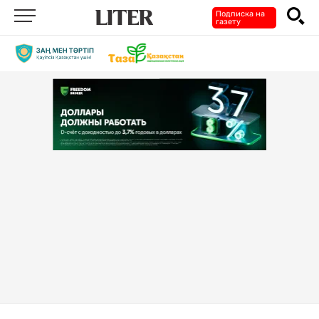
Подписка на
газету