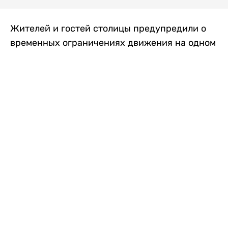
Жителей и гостей столицы предупредили о
временных ограничениях движения на одном
из самых загруженных проспектов города.
Причиной станут дорожные работы, которые
продлятся два дня, передает
Liter.kz
.
По информации городских служб, с 7 по 8
августа на проспекте Кабанбай батыра
пройдет ремонт дорожного покрытия. В связи
с этим движение будет частично ограничено
на участке от улицы Калкаман до улицы
Сарайшык. Полностью перекрывать дорогу не
планируется. На время ремонта движение
транспорта организуют по одной стороне
проезжей части в обоих направлениях, что