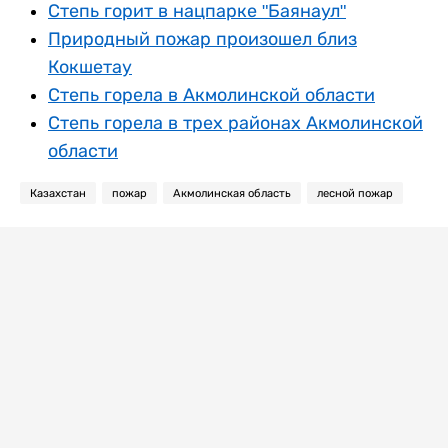
Степь горит в нацпарке "Баянаул"
Природный пожар произошел близ
Кокшетау
Степь горела в Акмолинской области
Степь горела в трех районах Акмолинской
области
Казахстан
пожар
Акмолинская область
лесной пожар