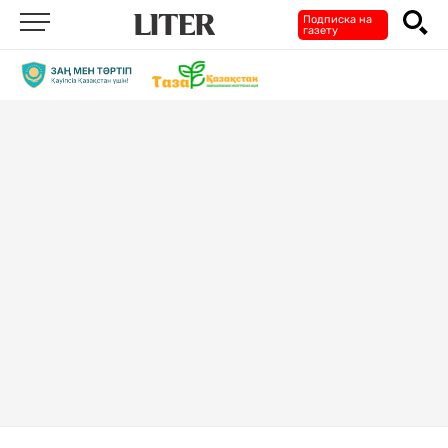
Подписка на
газету