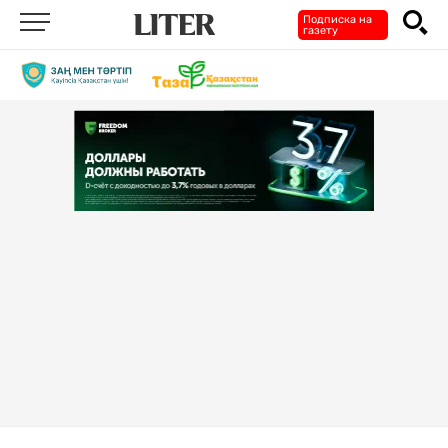
Подписка на
газету