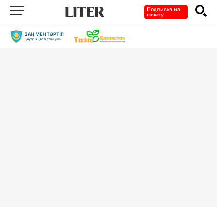
Подписка на
газету