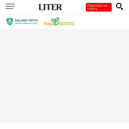
Подписка на
газету